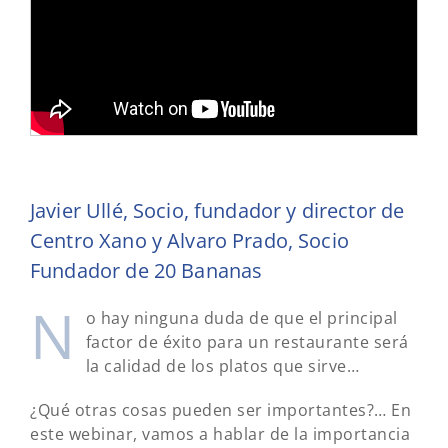
Javier Ullé, Socio, fundador y director de
Centro Xano y Alvaro Prado, Socio
Fundador de 20 Bananas
N
o hay ninguna duda de que el principal
factor de éxito para un restaurante será
la calidad de los platos que sirve…
¿Qué otras cosas pueden ser importantes?… En
este webinar, vamos a hablar de la importancia