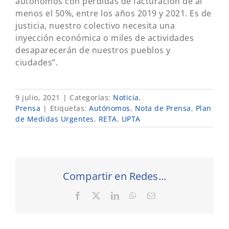
autónomos con pérdidas de facturación de al
menos el 50%, entre los años 2019 y 2021. Es de
justicia, nuestro colectivo necesita una
inyección económica o miles de actividades
desaparecerán de nuestros pueblos y
ciudades”.
9 julio, 2021
|
Categorías:
Noticia
,
Prensa
|
Etiquetas:
Autónomos
,
Nota de Prensa
,
Plan
de Medidas Urgentes
,
RETA
,
UPTA
Compartir en Redes...
Facebook
X
LinkedIn
WhatsApp
Correo
electrónico