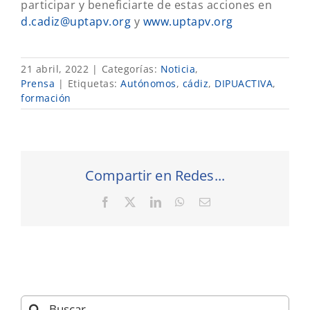
participar y beneficiarte de estas acciones en
d.cadiz@uptapv.org
y
www.uptapv.org
21 abril, 2022
|
Categorías:
Noticia
,
Prensa
|
Etiquetas:
Autónomos
,
cádiz
,
DIPUACTIVA
,
formación
Compartir en Redes...
Facebook
X
LinkedIn
WhatsApp
Correo
electrónico
Buscar: