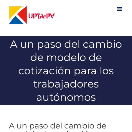
Saltar
al
contenido
A un paso del cambio
de modelo de
cotización para los
trabajadores
autónomos
A un paso del cambio de