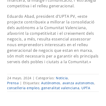
financera, la imatge i comunicació, l’ estratègia
competitiva i el relleu generacional.
Eduardo Abad, president d’UPTA PV, «este
projecte contribueix a millorar la consolidació
dels autònoms a la Comunitat Valenciana,
afavorint la competitivitat i el creixement dels
negocis, a més, resulta essencial assessorar
nous emprenedors interessats en el relleu
generacional de negocis que estan en marxa,
són molt necessaris per a garantir els principals
serveis dels pobles i ciutats a la Comunitat.»
24 mayo, 2024
|
Categorías:
Noticia
,
Prensa
|
Etiquetas:
Autónomos
,
avanza autonomos
,
conselleria empleo
,
generalitat valenciana
,
UPTA