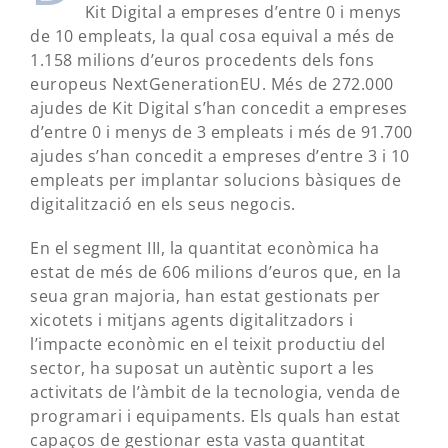
Kit Digital a empreses d’entre 0 i menys
de 10 empleats, la qual cosa equival a més de
1.158 milions d’euros procedents dels fons
europeus NextGenerationEU. Més de 272.000
ajudes de Kit Digital s’han concedit a empreses
d’entre 0 i menys de 3 empleats i més de 91.700
ajudes s’han concedit a empreses d’entre 3 i 10
empleats per implantar solucions bàsiques de
digitalització en els seus negocis.
En el segment III, la quantitat econòmica ha
estat de més de 606 milions d’euros que, en la
seua gran majoria, han estat gestionats per
xicotets i mitjans agents digitalitzadors i
l’impacte econòmic en el teixit productiu del
sector, ha suposat un autèntic suport a les
activitats de l’àmbit de la tecnologia, venda de
programari i equipaments. Els quals han estat
capaços de gestionar esta vasta quantitat