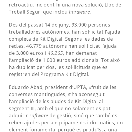
retroactiu, incloent-hi una nova solució, Lloc de
Treball Segur, que inclou
hardware.
Des del passat 14 de juny, 93.000 persones
treballadores autònomes, han sol·licitat l’ajuda
completa de Kit Digital. Segons les dades de
red.es, 46.779 autònoms han sol·licitat l’ajuda
de 3.000 euros i
46.265
, han demanat
l’ampliació de 1.000 euros addicionals. Tot això
ha duplicat per dos, les sol·licituds que es
registren del Programa Kit Digital.
Eduardo Abad, president d’UPTA, «fruit de les
converses mantingudes, s’ha aconseguit
l’ampliació de les ajudes de Kit Digital al
segment III, amb el que no solament es pot
adquirir
software
de gestió, sinó que també es
reben ajudes per a equipaments informàtics, un
element fonamental perquè es produïsca una