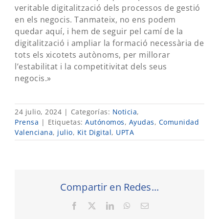
veritable digitalització dels processos de gestió
en els negocis. Tanmateix, no ens podem
quedar aquí, i hem de seguir pel camí de la
digitalització i ampliar la formació necessària de
tots els xicotets autònoms, per millorar
l’estabilitat i la competitivitat dels seus
negocis.»
24 julio, 2024
|
Categorías:
Noticia
,
Prensa
|
Etiquetas:
Autónomos
,
Ayudas
,
Comunidad
Valenciana
,
julio
,
Kit Digital
,
UPTA
Compartir en Redes...
Facebook
X
LinkedIn
WhatsApp
Correo
electrónico