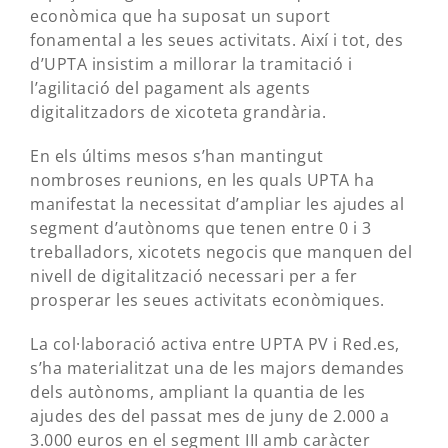
econòmica que ha suposat un suport
fonamental a les seues activitats. Així i tot, des
d’UPTA insistim a millorar la tramitació i
l’agilitació del pagament als agents
digitalitzadors de xicoteta grandària.
En els últims mesos s’han mantingut
nombroses reunions, en les quals UPTA ha
manifestat la necessitat d’ampliar les ajudes al
segment d’autònoms que tenen entre 0 i 3
treballadors, xicotets negocis que manquen del
nivell de digitalització necessari per a fer
prosperar les seues activitats econòmiques.
La col·laboració activa entre UPTA PV i Red.es,
s’ha materialitzat una de les majors demandes
dels autònoms, ampliant la quantia de les
ajudes des del passat mes de juny de 2.000 a
3.000 euros en el segment III amb caràcter