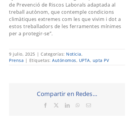
de Prevenció de Riscos Laborals adaptada al
treball autònom, que contemple condicions
climàtiques extremes com les que vivim i dot a
estos treballadors de les ferramentes mínimes
per a protegir-se”.
9 julio, 2025
|
Categorías:
Noticia
,
Prensa
|
Etiquetas:
Autónomos
,
UPTA
,
upta PV
Compartir en Redes...
Facebook
X
LinkedIn
WhatsApp
Correo
electrónico