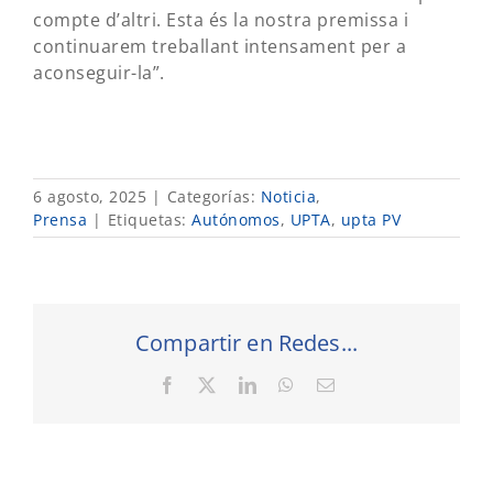
compte d’altri. Esta és la nostra premissa i
continuarem treballant intensament per a
aconseguir-la”.
6 agosto, 2025
|
Categorías:
Noticia
,
Prensa
|
Etiquetas:
Autónomos
,
UPTA
,
upta PV
Compartir en Redes...
Facebook
X
LinkedIn
WhatsApp
Correo
electrónico