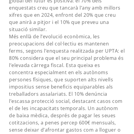
global del futur és positiva: el 70% dels
enquestats creu que tancarà l’any amb millors
xifres que en 2024, enfront del 20% que creu
que anirà a pitjor i el 10% que preveu una
situació similar.
Més enllà de l’evolució econòmica, les
preocupacions del col·lectiu es mantenen
ferms, segons l’enquesta realitzada per UPTA: el
80% considera que el seu principal problema és
l’elevada càrrega fiscal. Esta queixa es
concentra especialment en els autònoms
persones físiques, que suporten alts nivells
impositius sense beneficis equiparables als
treballadors assalariats. El 10% denúncia
l’escassa protecció social, destacant casos com
el de les incapacitats temporals. Un autònom
de baixa mèdica, després de pagar les seues
cotitzacions, a penes percep 600€ mensuals,
sense deixar d’afrontar gastos com a lloguer o