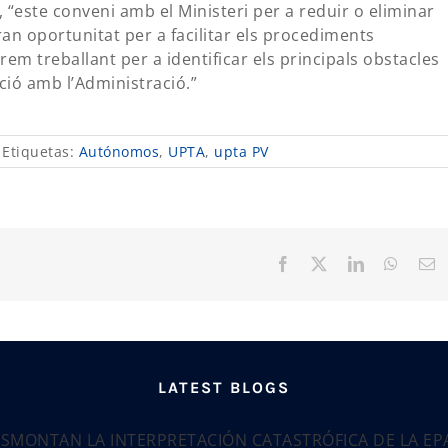
“este conveni amb el Ministeri per a reduir o eliminar
an oportunitat per a facilitar els procediments
em treballant per a identificar els principals obstacles
ció amb l’Administració.”
Etiquetas:
Autónomos
,
UPTA
,
upta PV
Facebook
X
LinkedIn
Whats
C
el
LATEST BLOGS
ESMONTAN LA INTERPRETACIÓN CATASTRÓFICA DE LA E