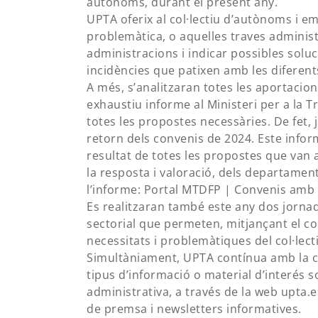
autònoms, durant el present any.
UPTA oferix al col·lectiu d’autònoms i em
problemàtica, o aquelles traves administ
administracions i indicar possibles soluc
incidències que patixen amb les diferen
A més, s’analitzaran totes les aportacions
exhaustiu informe al Ministeri per a la T
totes les propostes necessàries. De fet, j
retorn dels convenis de 2024. Este infor
resultat de totes les propostes que van 
la resposta i valoració, dels departamen
l’informe: Portal MTDFP | Convenis amb
Es realitzaran també este any dos jorna
sectorial que permeten, mitjançant el con
necessitats i problemàtiques del col·lect
Simultàniament, UPTA contínua amb la c
tipus d’informació o material d’interés s
administrativa, a través de la web upta.e
de premsa i newsletters informatives.