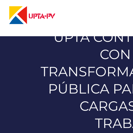
Saltar
al
contenido
UPTA CONT
CON 
TRANSFORMAC
PÚBLICA PA
CARGAS
TRAB