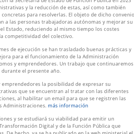
con la Secretaría de Estado de Función Pública en 2023
nistrativas y la reducción de estas, así como también
concretas para resolverlas. El objeto de dicho conveni
tan a las personas trabajadoras autónomas y mejorar su
del Estado, reduciendo al mismo tiempo los costes
a competitividad del colectivo.
mes de ejecución se han trasladado buenas prácticas y
jora para el funcionamiento de la Administración
ónomos y emprendedores. Un trabajo que continuaremos
 durante el presente año.
y emprendedores la posibilidad de expresar su
rativas que se encuentran al tratar con las diferentes
iones, al habilitar un email para que se registren las
as Administraciones.
más información
ones y se estudiará su viabilidad para emitir un
 Transformación Digital y de la Función Pública que
. De hecho, ya se ha publicado en la web ministerial el