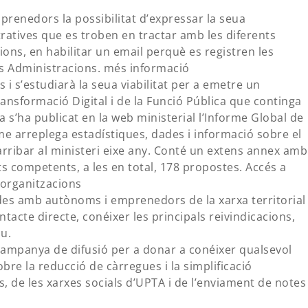
prenedors la possibilitat d’expressar la seua
ratives que es troben en tractar amb les diferents
ions, en habilitar un email perquè es registren les
ts Administracions. més informació
 i s’estudiarà la seua viabilitat per a emetre un
ransformació Digital i de la Funció Pública que continga
a s’ha publicat en la web ministerial l’Informe Global de
me arreplega estadístiques, dades i informació sobre el
arribar al ministeri eixe any. Conté un extens annex amb
ts competents, a les en total, 178 propostes. Accés a
 organitzacions
des amb autònoms i emprenedors de la xarxa territorial 
tacte directe, conéixer les principals reivindicacions,
iu.
ampanya de difusió per a donar a conéixer qualsevol
obre la reducció de càrregues i la simplificació
s, de les xarxes socials d’UPTA i de l’enviament de notes