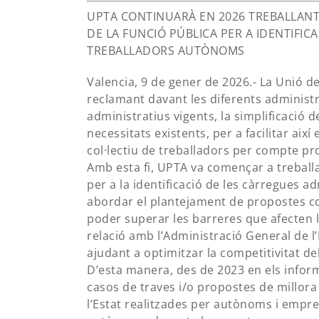
UPTA CONTINUARÀ EN 2026 TREBALLANT 
DE LA FUNCIÓ PÚBLICA PER A IDENTIFIC
TREBALLADORS AUTÒNOMS
Valencia, 9 de gener de 2026.- La Unió d
reclamant davant les diferents administra
administratius vigents, la simplificació d
necessitats existents, per a facilitar així
col·lectiu de treballadors per compte pr
Amb esta fi, UPTA va començar a treballa
per a la identificació de les càrregues ad
abordar el plantejament de propostes con
poder superar les barreres que afecten 
relació amb l’Administració General de l’
ajudant a optimitzar la competitivitat del 
D’esta manera, des de 2023 en els inform
casos de traves i/o propostes de millora
l’Estat realitzades per autònoms i empre