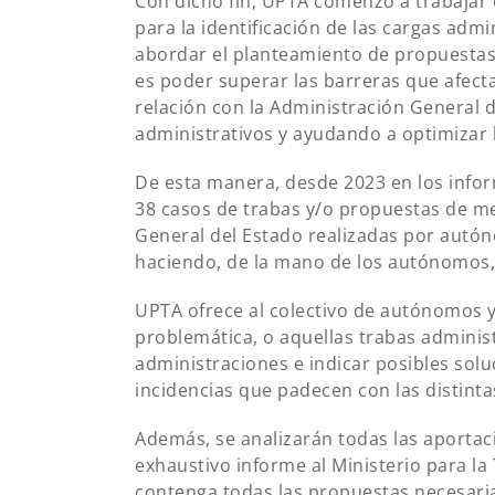
Con dicho fin, UPTA comenzó a trabajar 
para la identificación de las cargas admi
abordar el planteamiento de propuestas 
es poder superar las barreras que afec
relación con la Administración General 
administrativos y ayudando a optimizar l
De esta manera, desde 2023 en los infor
38 casos de trabas y/o propuestas de me
General del Estado realizadas por aut
haciendo, de la mano de los autónomos,
UPTA ofrece al colectivo de autónomos 
problemática, o aquellas trabas administ
administraciones e indicar posibles soluc
incidencias que padecen con las distint
Además, se analizarán todas las aportaci
exhaustivo informe al Ministerio para la
contenga todas las propuestas necesarias