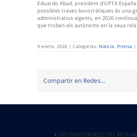
Eduardo Abad, president d’UPTA España, 
possibles traves burocràtiques és una gr
administratius vigents, en 2026 continuar
que troben els autònoms en la seua rela
9 enero, 2026
|
Categorías:
Noticia
,
Prensa
|
Compartir en Redes...
LOS DATOS REALES DEL RETA D