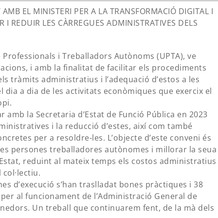
AMB EL MINISTERI PER A LA TRANSFORMACIÓ DIGITAL I
AR I REDUIR LES CÀRREGUES ADMINISTRATIVES DELS
e Professionals i Treballadors Autònoms (UPTA), ve
cions, i amb la finalitat de facilitar els procediments
els tràmits administratius i l’adequació d’estos a les
 el dia a dia de les activitats econòmiques que exercix el
opi.
r amb la Secretaria d’Estat de Funció Pública en 2023
ministratives i la reducció d’estes, així com també
cretes per a resoldre-les. L’objecte d’este conveni és
les persones treballadores autònomes i millorar la seua
Estat, reduint al mateix temps els costos administratius 
col·lectiu.
es d’execució s’han traslladat bones pràctiques i 38
 per al funcionament de l’Administració General de
nedors. Un treball que continuarem fent, de la mà dels