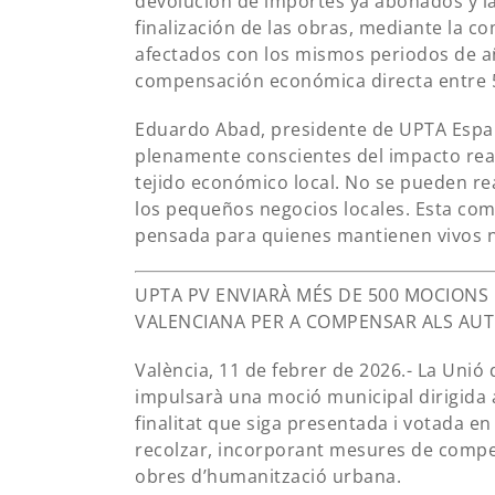
devolución de importes ya abonados y la
finalización de las obras, mediante la c
afectados con los mismos periodos de añ
compensación económica directa entre 5
Eduardo Abad, presidente de UPTA Españ
plenamente conscientes del impacto rea
tejido económico local. No se pueden re
los pequeños negocios locales. Esta comp
pensada para quienes mantienen vivos n
UPTA PV ENVIARÀ MÉS DE 500 MOCIONS
VALENCIANA PER A COMPENSAR ALS AU
València, 11 de febrer de 2026.- La Uni
impulsarà una moció municipal dirigida 
finalitat que siga presentada i votada en
recolzar, incorporant mesures de compe
obres d’humanització urbana.