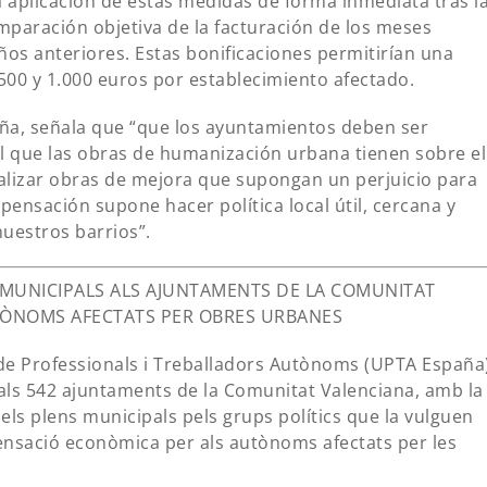
 aplicación de estas medidas de forma inmediata tras l
omparación objetiva de la facturación de los meses
os anteriores. Estas bonificaciones permitirían una
00 y 1.000 euros por establecimiento afectado.
a, señala que “que los ayuntamientos deben ser
l que las obras de humanización urbana tienen sobre el
alizar obras de mejora que supongan un perjuicio para
ensación supone hacer política local útil, cercana y
uestros barrios”.
 MUNICIPALS ALS AJUNTAMENTS DE LA COMUNITAT
TÒNOMS AFECTATS PER OBRES URBANES
ó de Professionals i Treballadors Autònoms (UPTA España
als 542 ajuntaments de la Comunitat Valenciana, amb la
 els plens municipals pels grups polítics que la vulguen
nsació econòmica per als autònoms afectats per les