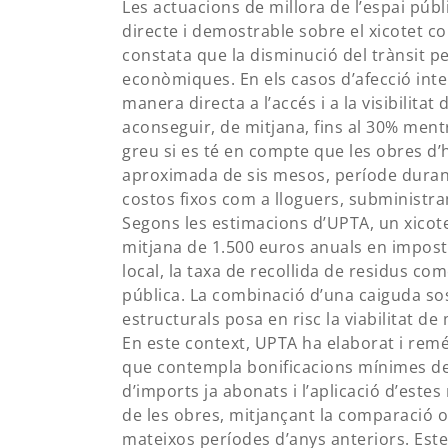
Les actuacions de millora de l’espai pú
directe i demostrable sobre el xicotet co
constata que la disminució del trànsit p
econòmiques. En els casos d’afecció inte
manera directa a l’accés i a la visibilita
aconseguir, de mitjana, fins al 30% ment
greu si es té en compte que les obres d
aproximada de sis mesos, període durant
costos fixos com a lloguers, subministra
Segons les estimacions d’UPTA, un xicot
mitjana de 1.500 euros anuals en imposto
local, la taxa de recollida de residus com
pública. La combinació d’una caiguda sos
estructurals posa en risc la viabilitat de
En este context, UPTA ha elaborat i rem
que contempla bonificacions mínimes del
d’imports ja abonats i l’aplicació d’est
de les obres, mitjançant la comparació o
mateixos períodes d’anys anteriors. Es