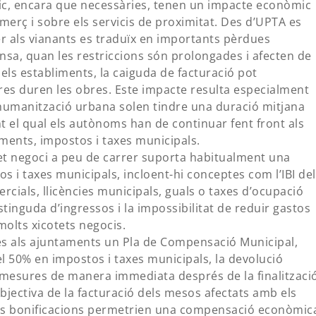
blic, encara que necessàries, tenen un impacte econòmic
merç i sobre els servicis de proximitat. Des d’UPTA es
er als vianants es traduïx en importants pèrdues
nsa, quan les restriccions són prolongades i afecten de
t dels establiments, la caiguda de facturació pot
res duren les obres. Este impacte resulta especialment
’humanització urbana solen tindre una duració mitjana
 el qual els autònoms han de continuar fent front als
ments, impostos i taxes municipals.
et negoci a peu de carrer suporta habitualment una
s i taxes municipals, incloent-hi conceptes com l’IBI del
ercials, llicències municipals, guals o taxes d’ocupació
tinguda d’ingressos i la impossibilitat de reduir gastos
 molts xicotets negocis.
és als ajuntaments un Pla de Compensació Municipal,
 50% en impostos i taxes municipals, la devolució
es mesures de manera immediata després de la finalitzaci
bjectiva de la facturació dels mesos afectats amb els
tes bonificacions permetrien una compensació econòmic