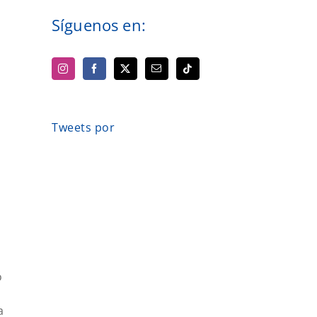
Síguenos en:
Tweets por
ó
a