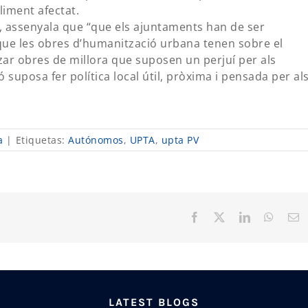
liment afectat.
 assenyala que “que els ajuntaments han de ser
que les obres d’humanització urbana tenen sobre el
tzar obres de millora que suposen un perjuí per als
 suposa fer política local útil, pròxima i pensada per al
a
|
Etiquetas:
Autónomos
,
UPTA
,
upta PV
Facebook
X
LinkedIn
Whats
C
el
LATEST BLOGS