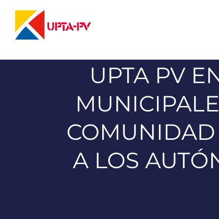
Saltar
al
contenido
UPTA PV E
MUNICIPALE
COMUNIDAD 
A LOS AUTÓ