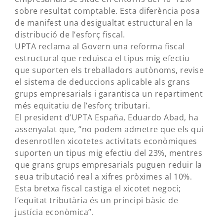
sobre resultat comptable. Esta diferència posa
de manifest una desigualtat estructural en la
distribució de l’esforç fiscal.
UPTA reclama al Govern una reforma fiscal
estructural que reduïsca el tipus mig efectiu
que suporten els treballadors autònoms, revise
el sistema de deduccions aplicable als grans
grups empresarials i garantisca un repartiment
més equitatiu de l’esforç tributari.
El president d’UPTA España, Eduardo Abad, ha
assenyalat que, “no podem admetre que els qui
desenrotllen xicotetes activitats econòmiques
suporten un tipus mig efectiu del 23%, mentres
que grans grups empresarials puguen reduir la
seua tributació real a xifres pròximes al 10%.
Esta bretxa fiscal castiga el xicotet negoci;
l’equitat tributària és un principi bàsic de
justícia econòmica”.