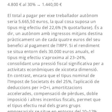
4.800 € al 30% → 1.440,00 €
El total a pagar per eixe treballador autònom
seria 5.665,50 euros, la qual cosa suposa un
tipus mig efectiu del 22,6% (% quota/base). És a
dir, un autònom amb ingressos mitjans destina
pràcticament un de cada quatre euros del seu
benefici al pagament de l’IRPF. Si el rendiment
se situa entorn dels 30.000 euros anuals, el
tipus mig efectiu s’aproxima al 23–24%,
consolidant una pressió fiscal significativa per a
activitats econòmiques de xicoteta dimensió.
En contrast, encara que el tipus nominal de
l’Impost de Societats és del 25%, l’aplicació de
deduccions per i+D+i, amortitzacions
accelerades, compensació de pèrdues, doble
imposició i altres incentius fiscals, permet que
el tipus efectiu real dels grans grups
empresarials se situe en entorns del 10–12%