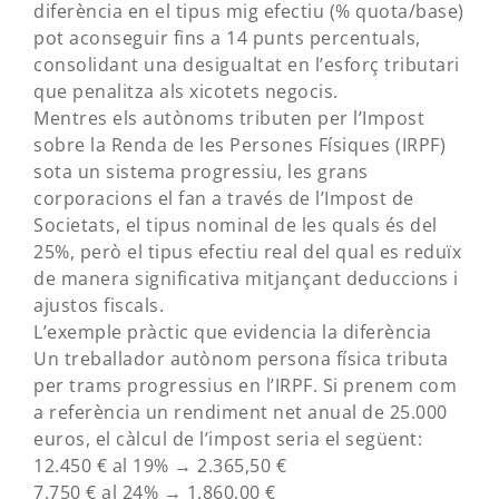
diferència en el tipus mig efectiu (% quota/base)
pot aconseguir fins a 14 punts percentuals,
consolidant una desigualtat en l’esforç tributari
que penalitza als xicotets negocis.
Mentres els autònoms tributen per l’Impost
sobre la Renda de les Persones Físiques (IRPF)
sota un sistema progressiu, les grans
corporacions el fan a través de l’Impost de
Societats, el tipus nominal de les quals és del
25%, però el tipus efectiu real del qual es reduïx
de manera significativa mitjançant deduccions i
ajustos fiscals.
L’exemple pràctic que evidencia la diferència
Un treballador autònom persona física tributa
per trams progressius en l’IRPF. Si prenem com
a referència un rendiment net anual de 25.000
euros, el càlcul de l’impost seria el següent:
12.450 € al 19% → 2.365,50 €
7.750 € al 24% → 1.860,00 €