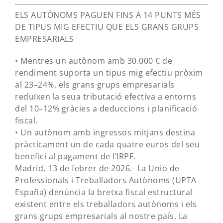
ELS AUTÒNOMS PAGUEN FINS A 14 PUNTS MÉS
DE TIPUS MIG EFECTIU QUE ELS GRANS GRUPS
EMPRESARIALS
• Mentres un autònom amb 30.000 € de
rendiment suporta un tipus mig efectiu pròxim
al 23–24%, els grans grups empresarials
reduïxen la seua tributació efectiva a entorns
del 10–12% gràcies a deduccions i planificació
fiscal.
• Un autònom amb ingressos mitjans destina
pràcticament un de cada quatre euros del seu
benefici al pagament de l’IRPF.
Madrid, 13 de febrer de 2026.- La Unió de
Professionals i Treballadors Autònoms (UPTA
España) denúncia la bretxa fiscal estructural
existent entre els treballadors autònoms i els
grans grups empresarials al nostre país. La