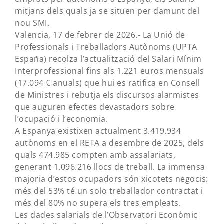
mitjans dels quals ja se situen per damunt del
nou SMI.
Valencia, 17 de febrer de 2026.- La Unió de
Professionals i Treballadors Autònoms (UPTA
España) recolza l’actualització del Salari Mínim
Interprofessional fins als 1.221 euros mensuals
(17.094 € anuals) que hui es ratifica en Consell
de Ministres i rebutja els discursos alarmistes
que auguren efectes devastadors sobre
l’ocupació i l’economia.
A Espanya existixen actualment 3.419.934
autònoms en el RETA a desembre de 2025, dels
quals 474.985 compten amb assalariats,
generant 1.096.216 llocs de treball. La immensa
majoria d’estos ocupadors són xicotets negocis:
més del 53% té un solo treballador contractat i
més del 80% no supera els tres empleats.
Les dades salarials de l’Observatori Econòmic