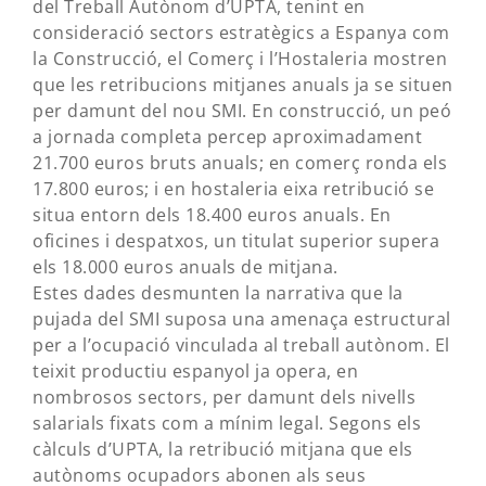
del Treball Autònom d’UPTA, tenint en
consideració sectors estratègics a Espanya com
la Construcció, el Comerç i l’Hostaleria mostren
que les retribucions mitjanes anuals ja se situen
per damunt del nou SMI. En construcció, un peó
a jornada completa percep aproximadament
21.700 euros bruts anuals; en comerç ronda els
17.800 euros; i en hostaleria eixa retribució se
situa entorn dels 18.400 euros anuals. En
oficines i despatxos, un titulat superior supera
els 18.000 euros anuals de mitjana.
Estes dades desmunten la narrativa que la
pujada del SMI suposa una amenaça estructural
per a l’ocupació vinculada al treball autònom. El
teixit productiu espanyol ja opera, en
nombrosos sectors, per damunt dels nivells
salarials fixats com a mínim legal. Segons els
càlculs d’UPTA, la retribució mitjana que els
autònoms ocupadors abonen als seus