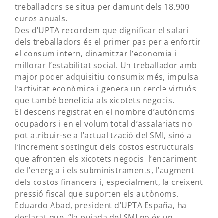
treballadors se situa per damunt dels 18.900
euros anuals.
Des d’UPTA recordem que dignificar el salari
dels treballadors és el primer pas per a enfortir
el consum intern, dinamitzar l’economia i
millorar l’estabilitat social. Un treballador amb
major poder adquisitiu consumix més, impulsa
l’activitat econòmica i genera un cercle virtuós
que també beneficia als xicotets negocis.
El descens registrat en el nombre d’autònoms
ocupadors i en el volum total d’assalariats no
pot atribuir-se a l’actualització del SMI, sinó a
l’increment sostingut dels costos estructurals
que afronten els xicotets negocis: l’encariment
de l’energia i els subministraments, l’augment
dels costos financers i, especialment, la creixent
pressió fiscal que suporten els autònoms.
Eduardo Abad, president d’UPTA España, ha
declarat que, “la pujada del SMI no és un