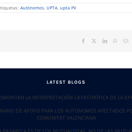
tiquetas:
Autónomos
,
UPTA
,
upta PV
Facebook
X
LinkedIn
Whats
C
el
LATEST BLOGS
ESMONTAN LA INTERPRETACIÓN CATASTRÓFICA DE LA E
NARIO DE APOYO PARA LOS AUTÓNOMOS AFECTADOS POR
COMUNITAT VALENCIANA
LA PASARELA ES DE LOS MUTUALISTAS, NO DE LAS MUTU