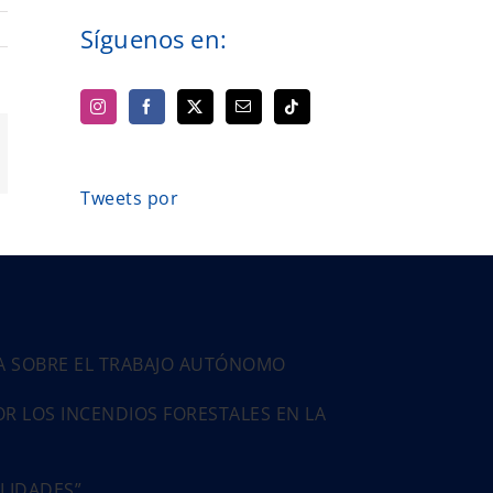
Síguenos en:
App
orreo
ectrónico
Tweets por
PA SOBRE EL TRABAJO AUTÓNOMO
 LOS INCENDIOS FORESTALES EN LA
ALIDADES”