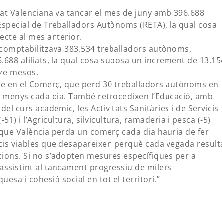
itat Valenciana va tancar el mes de juny amb 396.688
Especial de Treballadors Autònoms (RETA), la qual cosa
ecte al mes anterior.
 comptabilitzava 383.534 treballadors autònoms,
688 afiliats, la qual cosa suposa un increment de 13.15
tze mesos.
se en el Comerç, que perd 30 treballadors autònoms en
rç menys cada dia. També retrocedixen l’Educació, amb
 del curs acadèmic, les Activitats Sanitàries i de Servicis
-51) i l’Agricultura, silvicultura, ramaderia i pesca (-5)
que València perda un comerç cada dia hauria de fer
ocis viables que desapareixen perquè cada vegada result
icions. Si no s’adopten mesures específiques per a
assistint al tancament progressiu de milers
esa i cohesió social en tot el territori.”