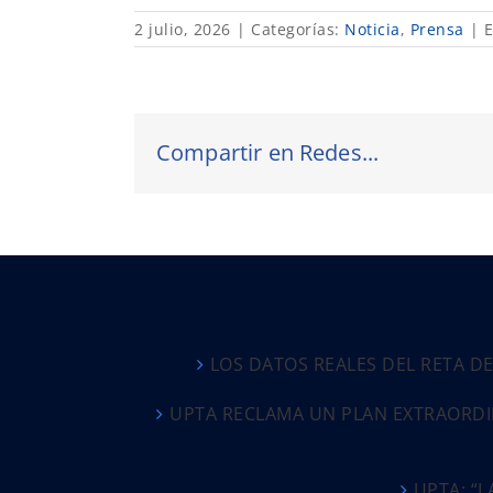
2 julio, 2026
|
Categorías:
Noticia
,
Prensa
|
E
Compartir en Redes...
LOS DATOS REALES DEL RETA D
UPTA RECLAMA UN PLAN EXTRAORDI
UPTA: “