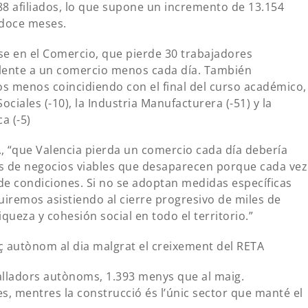
88 afiliados, lo que supone un incremento de 13.154
 doce meses.
se en el Comercio, que pierde 30 trabajadores
lente a un comercio menos cada día. También
os menos coincidiendo con el final del curso académico,
Sociales (-10), la Industria Manufacturera (-51) y la
a (-5)
, “que Valencia pierda un comercio cada día debería
os de negocios viables que desaparecen porque cada vez
 de condiciones. Si no se adoptan medidas específicas
iremos asistiendo al cierre progresivo de miles de
ueza y cohesión social en todo el territorio.”
 autònom al dia malgrat el creixement del RETA
alladors autònoms, 1.393 menys que al maig.
es, mentres la construcció és l’únic sector que manté el