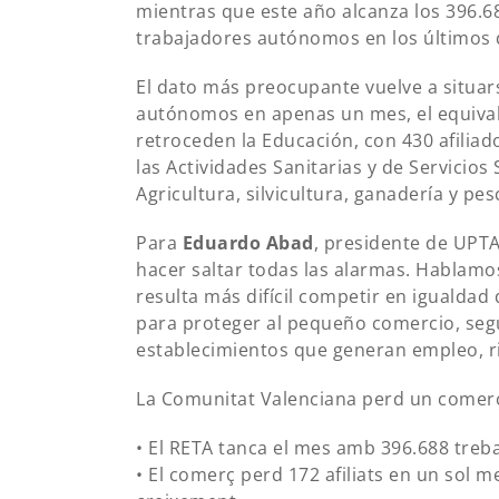
mientras que este año alcanza los 396.6
trabajadores autónomos en los últimos
El dato más preocupante vuelve a situar
autónomos en apenas un mes, el equiva
retroceden la Educación, con 430 afiliad
las Actividades Sanitarias y de Servicios 
Agricultura, silvicultura, ganadería y pesc
Para
Eduardo Abad
, presidente de UPTA
hacer saltar todas las alarmas. Hablam
resulta más difícil competir en igualdad
para proteger al pequeño comercio, segu
establecimientos que generan empleo, riq
La Comunitat Valenciana perd un comerç
• El RETA tanca el mes amb 396.688 treb
• El comerç perd 172 afiliats en un sol m