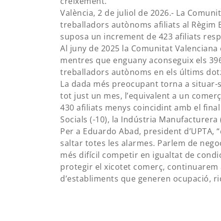
creixement.
València, 2 de juliol de 2026.- La Comun
treballadors autònoms afiliats al Règim 
suposa un increment de 423 afiliats resp
Al juny de 2025 la Comunitat Valenciana
mentres que enguany aconseguix els 396.
treballadors autònoms en els últims do
La dada més preocupant torna a situar-
tot just un mes, l’equivalent a un come
430 afiliats menys coincidint amb el final
Socials (-10), la Indústria Manufacturera (
Per a Eduardo Abad, president d’UPTA, “
saltar totes les alarmes. Parlem de neg
més difícil competir en igualtat de cond
protegir el xicotet comerç, continuarem 
d’establiments que generen ocupació, riqu