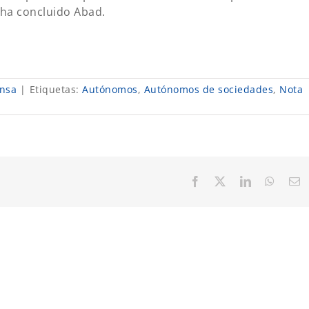
 ha concluido Abad.
nsa
|
Etiquetas:
Autónomos
,
Autónomos de sociedades
,
Nota
Facebook
X
LinkedIn
Whats
C
el