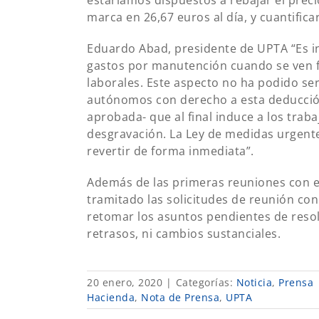
estaríamos dispuestos a rebajar el prec
marca en 26,67 euros al día, y cuantifica
Eduardo Abad, presidente de UPTA “Es i
gastos por manutención cuando se ven f
laborales. Este aspecto no ha podido se
autónomos con derecho a esta deducción 
aprobada- que al final induce a los tra
desgravación. La Ley de medidas urgent
revertir de forma inmediata”.
Además de las primeras reuniones con e
tramitado las solicitudes de reunión con
retomar los asuntos pendientes de resol
retrasos, ni cambios sustanciales.
20 enero, 2020
|
Categorías:
Noticia
,
Prensa
Hacienda
,
Nota de Prensa
,
UPTA