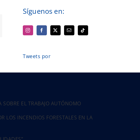
Síguenos en:
App
orreo
ectrónico
Tweets por
PA SOBRE EL TRABAJO AUTÓNOMO
 LOS INCENDIOS FORESTALES EN LA
ALIDADES”