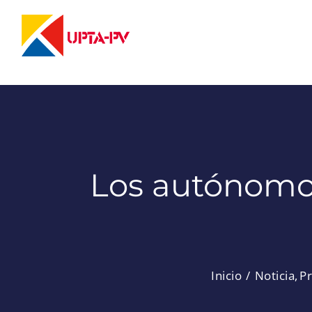
Saltar
al
contenido
Los autónomos
Inicio
Noticia
P