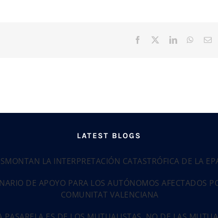
Facebook
X
LinkedIn
Whats
C
el
LATEST BLOGS
ESMONTAN LA INTERPRETACIÓN CATASTRÓFICA DE LA E
NARIO DE APOYO PARA LOS AUTÓNOMOS AFECTADOS POR
COMUNITAT VALENCIANA
LA PASARELA ES DE LOS MUTUALISTAS, NO DE LAS MUTU