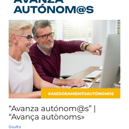
“Avanza autónom@s” |
“Avança autònoms»
Oculto