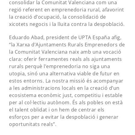
consolidar la Comunitat Valenciana com una
regió referent en emprenedoria rural, afavorint
la creació d’ocupació, la consolidació de
xicotets negocis i la lluita contra la despoblació.
Eduardo Abad, president de UPTA España afig,
“la Xarxa d’Ajuntaments Rurals Emprenedors de
la Comunitat Valenciana naix amb una vocació
clara: oferir ferramentes reals als ajuntaments
rurals perquè l’emprenedoria no siga una
utopia, sinó una alternativa viable de futur en
estos entorns. La nostra missió és acompanyar
a les administracions locals en la creació d’un
ecosistema econòmic just, competitiu i estable
per al col·lectiu autònom. És als pobles on està
el talent oblidat i on hem de centrar els
esforços per a evitar la despoblació i generar
oportunitats reals”.