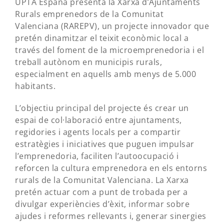
UPTA España presenta la Xarxa d’Ajuntaments
Rurals emprenedors de la Comunitat
Valenciana (RAREPV), un projecte innovador que
pretén dinamitzar el teixit econòmic local a
través del foment de la microemprenedoria i el
treball autònom en municipis rurals,
especialment en aquells amb menys de 5.000
habitants.
L’objectiu principal del projecte és crear un
espai de col·laboració entre ajuntaments,
regidories i agents locals per a compartir
estratègies i iniciatives que puguen impulsar
l’emprenedoria, faciliten l’autoocupació i
reforcen la cultura emprenedora en els entorns
rurals de la Comunitat Valenciana. La Xarxa
pretén actuar com a punt de trobada per a
divulgar experiències d’èxit, informar sobre
ajudes i reformes rellevants i, generar sinergies