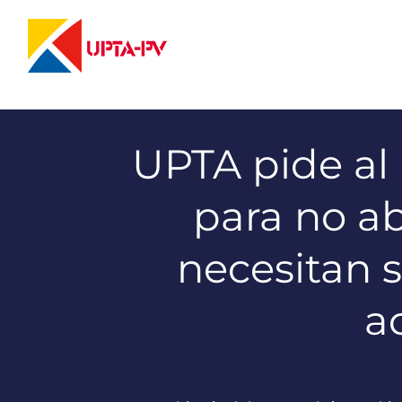
Saltar
al
contenido
UPTA pide al 
para no a
necesitan 
a