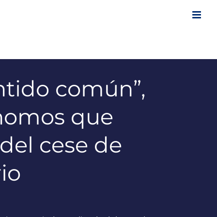
entido común”,
ónomos que
del cese de
io