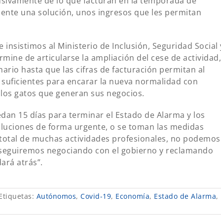
sivamente de lo que facturan en la temporada de
ente una solución, unos ingresos que les permitan
insistimos al Ministerio de Inclusión, Seguridad Social 
mine de articularse la ampliación del cese de actividad,
nario hasta que las cifras de facturación permitan al
 suficientes para encarar la nueva normalidad con
los gatos que generan sus negocios.
an 15 días para terminar el Estado de Alarma y los
luciones de forma urgente, o se toman las medidas
total de muchas actividades profesionales, no podemos
s, seguiremos negociando con el gobierno y reclamando
ará atrás”.
Etiquetas:
Autónomos
,
Covid-19
,
Economía
,
Estado de Alarma
,