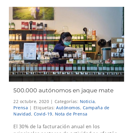
500.000 autónomos en jaque mate
22 octubre, 2020
|
Categorías:
Noticia
,
Prensa
|
Etiquetas:
Autónomos
,
Campaña de
Navidad
,
Covid-19
,
Nota de Prensa
El 30% de la facturación anual en los