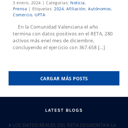
3 enero, 2024
|
Categorías:
Noticia
,
Prensa
|
Etiquetas:
2024
,
Afiliación
,
Autónomos
,
Comercio
,
UPTA
En la Comunidad Valenciana el año
termina con datos positivos en el RETA, 280
activos más enel mes de diciembre,
concluyendo el ejercicio con 367.658 [...]
CARGAR MÁS POSTS
LATEST BLOGS
LOS DATOS REALES DEL RETA DESMONTAN LA