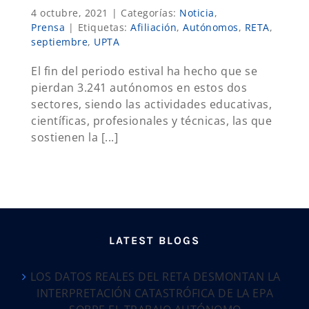
4 octubre, 2021
|
Categorías:
Noticia
,
Prensa
|
Etiquetas:
Afiliación
,
Autónomos
,
RETA
,
septiembre
,
UPTA
El fin del periodo estival ha hecho que se
pierdan 3.241 autónomos en estos dos
sectores, siendo las actividades educativas,
científicas, profesionales y técnicas, las que
sostienen la [...]
LATEST BLOGS
LOS DATOS REALES DEL RETA DESMONTAN LA
INTERPRETACIÓN CATASTRÓFICA DE LA EPA