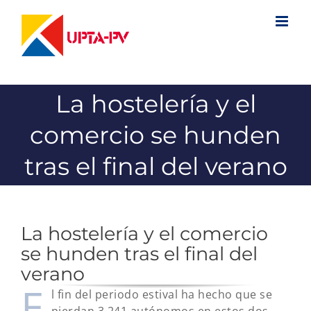
Saltar
al
contenido
La hostelería y el
comercio se hunden
tras el final del verano
La hostelería y el comercio
se hunden tras el final del
verano
E
l fin del periodo estival ha hecho que se