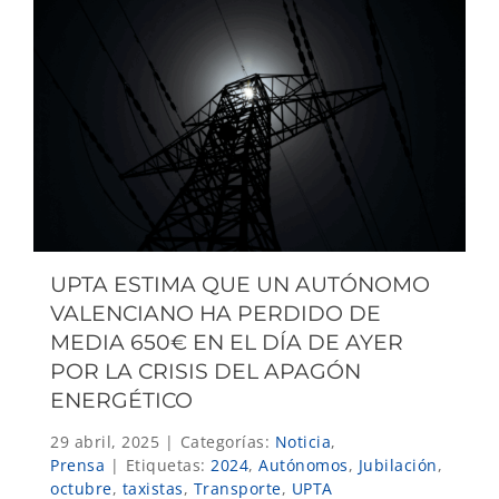
UPTA ESTIMA QUE UN AUTÓNOMO
VALENCIANO HA PERDIDO DE
MEDIA 650€ EN EL DÍA DE AYER
POR LA CRISIS DEL APAGÓN
ENERGÉTICO
29 abril, 2025
|
Categorías:
Noticia
,
Prensa
|
Etiquetas:
2024
,
Autónomos
,
Jubilación
,
octubre
,
taxistas
,
Transporte
,
UPTA