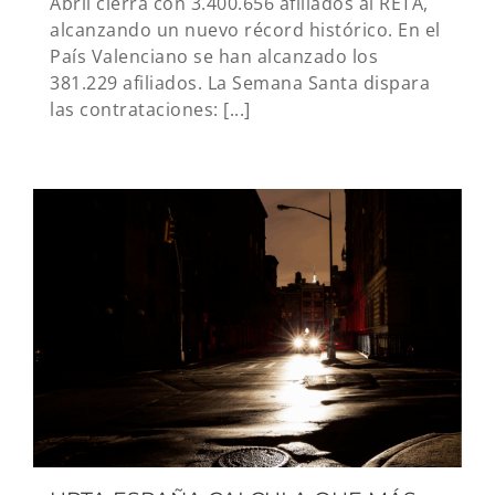
Abril cierra con 3.400.656 afiliados al RETA,
alcanzando un nuevo récord histórico. En el
País Valenciano se han alcanzado los
381.229 afiliados. La Semana Santa dispara
las contrataciones: [...]