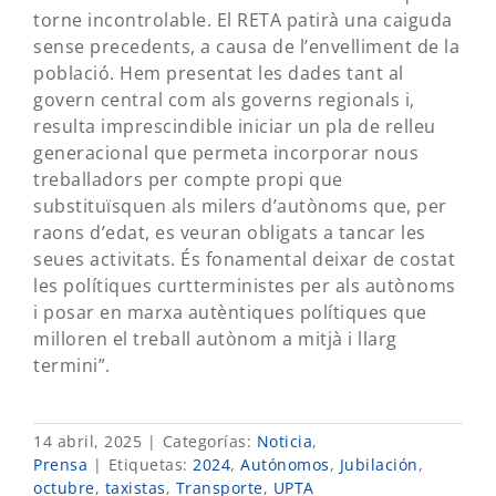
torne incontrolable. El RETA patirà una caiguda
sense precedents, a causa de l’envelliment de la
població. Hem presentat les dades tant al
govern central com als governs regionals i,
resulta imprescindible iniciar un pla de relleu
generacional que permeta incorporar nous
treballadors per compte propi que
substituïsquen als milers d’autònoms que, per
raons d’edat, es veuran obligats a tancar les
seues activitats. És fonamental deixar de costat
les polítiques curtterministes per als autònoms
i posar en marxa autèntiques polítiques que
milloren el treball autònom a mitjà i llarg
termini”.
14 abril, 2025
|
Categorías:
Noticia
,
Prensa
|
Etiquetas:
2024
,
Autónomos
,
Jubilación
,
octubre
,
taxistas
,
Transporte
,
UPTA