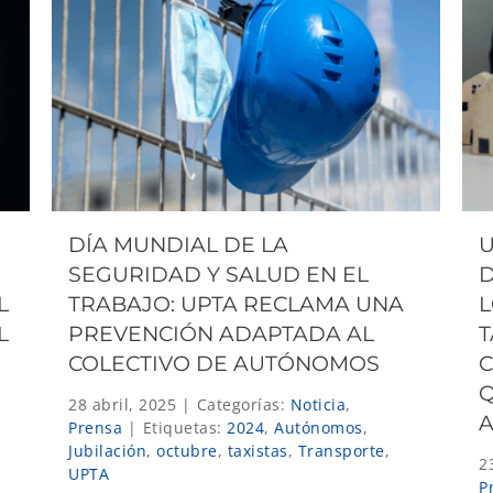
DÍA MUNDIAL DE LA
U
SEGURIDAD Y SALUD EN EL
D
L
TRABAJO: UPTA RECLAMA UNA
L
L
PREVENCIÓN ADAPTADA AL
T
COLECTIVO DE AUTÓNOMOS
C
Q
28 abril, 2025
|
Categorías:
Noticia
,
Prensa
|
Etiquetas:
2024
,
Autónomos
,
Jubilación
,
octubre
,
taxistas
,
Transporte
,
2
UPTA
P