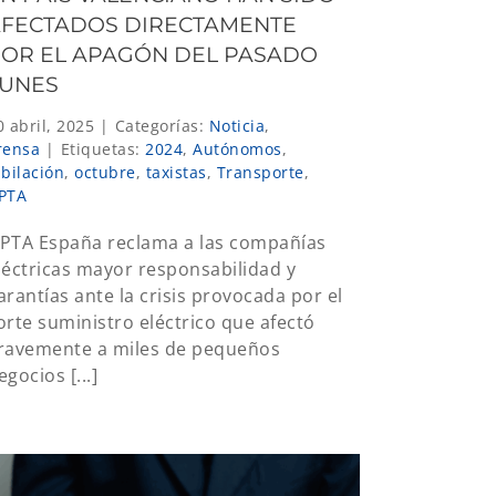
FECTADOS DIRECTAMENTE
OR EL APAGÓN DEL PASADO
LUNES
0 abril, 2025
|
Categorías:
Noticia
,
rensa
|
Etiquetas:
2024
,
Autónomos
,
ubilación
,
octubre
,
taxistas
,
Transporte
,
PTA
PTA España reclama a las compañías
léctricas mayor responsabilidad y
arantías ante la crisis provocada por el
orte suministro eléctrico que afectó
ravemente a miles de pequeños
egocios [...]