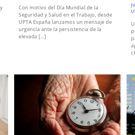
J
y
Con motivo del Día Mundial de la
U
Seguridad y Salud en el Trabajo, desde
UPTA España lanzamos un mensaje de
U
urgencia ante la persistencia de la
p
elevada [...]
p
a
cl