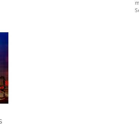
m
S
S