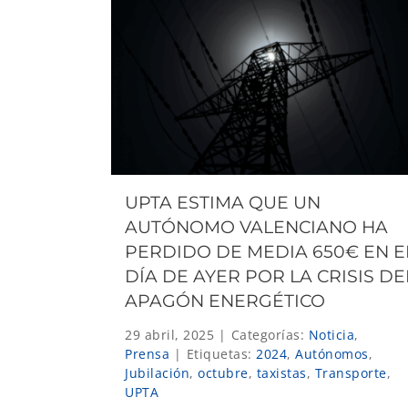
UPTA ESTIMA QUE UN
AUTÓNOMO VALENCIANO HA
PERDIDO DE MEDIA 650€ EN E
DÍA DE AYER POR LA CRISIS DE
APAGÓN ENERGÉTICO
29 abril, 2025
|
Categorías:
Noticia
,
Prensa
|
Etiquetas:
2024
,
Autónomos
,
Jubilación
,
octubre
,
taxistas
,
Transporte
,
UPTA