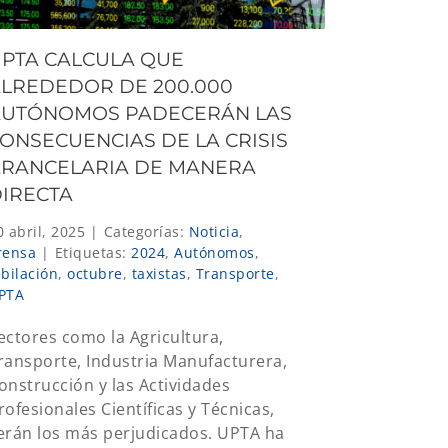
PTA CALCULA QUE
LREDEDOR DE 200.000
AUTÓNOMOS PADECERÁN LAS
ONSECUENCIAS DE LA CRISIS
RANCELARIA DE MANERA
IRECTA
0 abril, 2025
|
Categorías:
Noticia
,
rensa
|
Etiquetas:
2024
,
Autónomos
,
ubilación
,
octubre
,
taxistas
,
Transporte
,
PTA
ectores como la Agricultura,
ransporte, Industria Manufacturera,
onstrucción y las Actividades
rofesionales Científicas y Técnicas,
erán los más perjudicados. UPTA ha