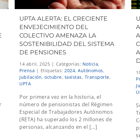
UPTA ALERTA: EL CRECIENTE
U
ENVEJECIMIENTO DEL
A
E
COLECTIVO AMENAZA LA
SOSTENIBILIDAD DEL SISTEMA
C
DE PENSIONES
A
D
14 abril, 2025
|
Categorías:
Noticia
,
Prensa
|
Etiquetas:
2024
,
Autónomos
,
1
Jubilación
,
octubre
,
taxistas
,
Transporte
,
P
UPTA
J
U
Por primera vez en la historia, el
r
número de pensionistas del Régimen
S
Especial de Trabajadores Autónomos
T
(RETA) ha superado los 2 millones de
C
personas, alcanzando en el [...]
p
s