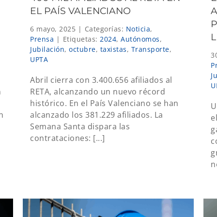
EL PAÍS VALENCIANO
A
P
6 mayo, 2025
|
Categorías:
Noticia
,
Prensa
|
Etiquetas:
2024
,
Autónomos
,
Jubilación
,
octubre
,
taxistas
,
Transporte
,
3
UPTA
P
J
Abril cierra con 3.400.656 afiliados al
U
n
RETA, alcanzando un nuevo récord
histórico. En el País Valenciano se han
U
n
alcanzado los 381.229 afiliados. La
e
Semana Santa dispara las
g
contrataciones: [...]
c
g
n