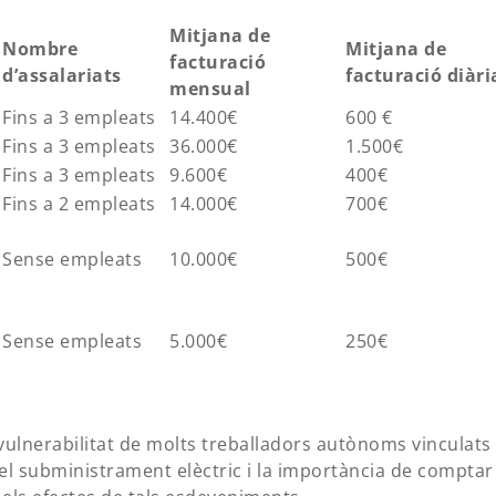
Mitjana de
Nombre
Mitjana de
facturació
d’assalariats
facturació diàri
mensual
Fins a 3 empleats
14.400€
600 €
Fins a 3 empleats
36.000€
1.500€
Fins a 3 empleats
9.600€
400€
Fins a 2 empleats
14.000€
700€
Sense empleats
10.000€
500€
Sense empleats
5.000€
250€
vulnerabilitat de molts treballadors autònoms vinculats
el subministrament elèctric i la importància de comptar