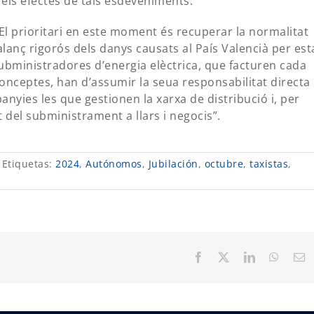
els efectes de tals esdeveniments.
l prioritari en este moment és recuperar la normalitat
lanç rigorós dels danys causats al País Valencià per est
subministradores d’energia elèctrica, que facturen cada
nceptes, han d’assumir la seua responsabilitat directa 
nyies les que gestionen la xarxa de distribució i, per
at del subministrament a llars i negocis”.
Etiquetas:
2024
,
Autónomos
,
Jubilación
,
octubre
,
taxistas
,
Facebook
X
LinkedIn
Whats
C
el