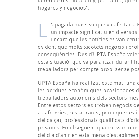
la red de distribución y, por tanto, quie
hogares y negocios”.
L
‘apagada massiva que va afectar a Es
un impacte significatiu en diverso
Encara que les notícies es van centr
evident que molts xicotets negocis i pro
conseqüències. Des d’UPTA España vole
esta situació, que va paralitzar durant ho
treballadors per compte propi sense poss
UPTA España ha realitzat este matí una 
les pèrdues econòmiques ocasionades dura
treballadors autònoms dels sectors més v
Entre estos sectors es troben negocis de
a cafeteries, restaurants, perruqueries i
del calçat, professionals qualificats d’of
privades. En el següent quadre vam most
del dia d’ahir en esta mena d’establiments