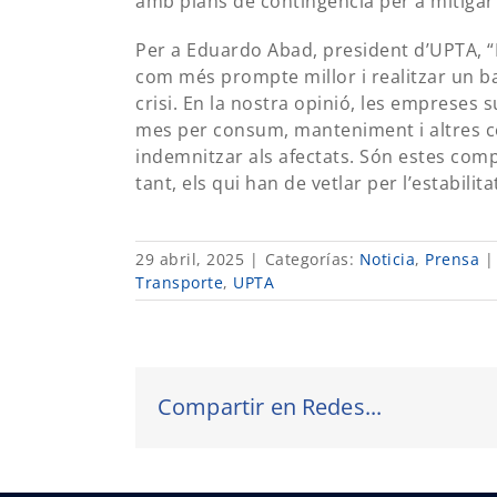
amb plans de contingència per a mitigar 
Per a Eduardo Abad, president d’UPTA, “E
com més prompte millor i realitzar un ba
crisi. En la nostra opinió, les empreses 
mes per consum, manteniment i altres co
indemnitzar als afectats. Són estes compa
tant, els qui han de vetlar per l’estabilit
29 abril, 2025
|
Categorías:
Noticia
,
Prensa
|
Transporte
,
UPTA
Compartir en Redes...