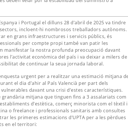
nes deben velar por la estabilidad del suministro a
panya i Portugal el dilluns 28 d’abril de 2025 va tindre
s sectors, incloent-hi nombrosos treballadors autònoms.
ar en grans infraestructures i servicis públics, és
fessionals per compte propi també van patir les
m manifestar la nostra profunda preocupació davant
res l’activitat econòmica del país i va deixar a milers de
ibilitat de continuar la seua jornada laboral.
enquesta urgent per a realitzar una estimació mitjana d
nt el dia d’ahir al País Valencià per part dels
ulnerables davant una crisi d’estes característiques.
 grandària mitjana que tinguen fins a 3 assalariats com
 establiments d’estètica, comerç minorista com el tèxtil i
icina o freelance i professionals sanitaris amb consultes
rar les primeres estimacions d’UPTA per a les pèrdues
 en el territori: