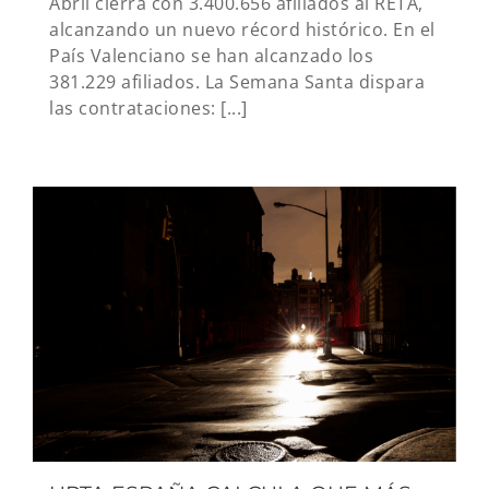
Abril cierra con 3.400.656 afiliados al RETA,
alcanzando un nuevo récord histórico. En el
País Valenciano se han alcanzado los
381.229 afiliados. La Semana Santa dispara
las contrataciones: [...]