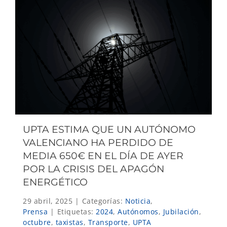
UPTA ESTIMA QUE UN AUTÓNOMO
VALENCIANO HA PERDIDO DE
MEDIA 650€ EN EL DÍA DE AYER
POR LA CRISIS DEL APAGÓN
ENERGÉTICO
29 abril, 2025
|
Categorías:
Noticia
,
Prensa
|
Etiquetas:
2024
,
Autónomos
,
Jubilación
,
octubre
,
taxistas
,
Transporte
,
UPTA