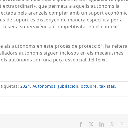
at extraordinari», que permeta a aquells autònoms la
 afectada pels aranzels comptar amb un suport econòmic
ues de suport es dissenyen de manera específica per a
nt la seua supervivència i competitivitat en el context
e als autònoms en este procés de protecció”, ha reitera
balladors autònoms siguen inclosos en els mecanismes
e els autònoms són una peça essencial del teixit
Etiquetas:
2024
,
Autónomos
,
Jubilación
,
octubre
,
taxistas
,
Facebook
X
LinkedIn
Whats
C