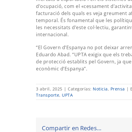
d’ocupació, com el «cessament d’activit
facturació dels quals es veja greument
temporal. És fonamental que les polítiq
les necessitats d’este col·lectiu, garanti
internacional.
“El Govern d’Espanya no pot deixar arrer
Eduardo Abad. “UPTA exigix que els tre
de protecció establits pel Govern, ja qu
econòmic d’Espanya”.
3 abril, 2025
|
Categorías:
Noticia
,
Prensa
|
Transporte
,
UPTA
Compartir en Redes...