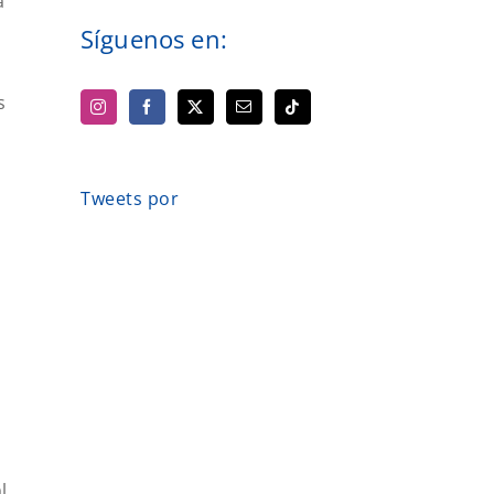
a
Síguenos en:
s
Tweets por
l