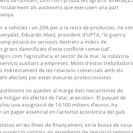
 béns de consum, com l’oli i productes agraris, amenaça 
rticularment als autònoms que exercixen una part
spanya.
 a vehicles i un 20% per a la resta de productes, no sol
enyalat, Eduardo Abad, president d’UPTA, “la guerra
Trump posarà en seriosos destrets a milers de
s grans damnificats d’este conflicte comercial”.
cs com l’agricultura, el sector de la mar, la indústria
 servicis auxiliars a empreses. Molts d’estos treballadors
 indirectament de les relacions comercials amb els
ment afectats per estes mesures proteccionistes.
ls autònoms no queden al marge dels mecanismes de
mitigar els efectes de l’atac aranzelari. El paquet de
clou una assignació de 14.100 milions d’euros, ha
 un paper essencial en l’activitat econòmica del país.
losos en les línies de finançament, en la busca de nous
e protecció similars als expedients de regulació tempora