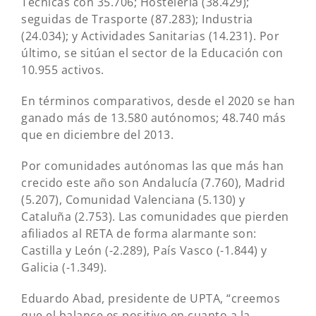
Técnicas con 35.706; Hostelería (38.429);
seguidas de Trasporte (87.283); Industria
(24.034); y Actividades Sanitarias (14.231). Por
último, se sitúan el sector de la Educación con
10.955 activos.
En términos comparativos, desde el 2020 se han
ganado más de 13.580 autónomos; 48.740 más
que en diciembre del 2013.
Por comunidades autónomas las que más han
crecido este año son Andalucía (7.760), Madrid
(5.207), Comunidad Valenciana (5.130) y
Cataluña (2.753). Las comunidades que pierden
afiliados al RETA de forma alarmante son:
Castilla y León (-2.289), País Vasco (-1.844) y
Galicia (-1.349).
Eduardo Abad, presidente de UPTA, “creemos
que el balance es positivo en cuanto a la