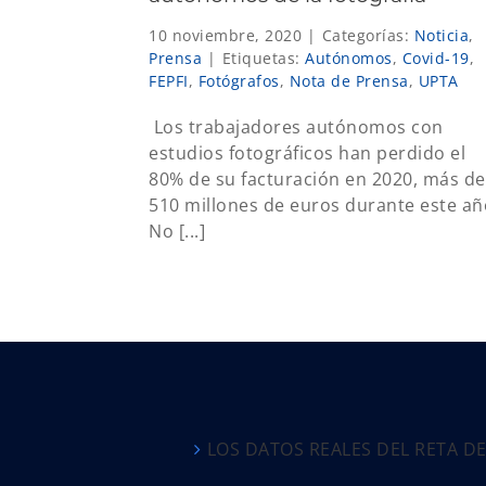
10 noviembre, 2020
|
Categorías:
Noticia
,
Prensa
|
Etiquetas:
Autónomos
,
Covid-19
,
FEPFI
,
Fotógrafos
,
Nota de Prensa
,
UPTA
Los trabajadores autónomos con
estudios fotográficos han perdido el
80% de su facturación en 2020, más de
510 millones de euros durante este añ
No [...]
LOS DATOS REALES DEL RETA D