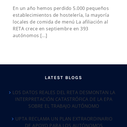
En un año hemos perdido 5.000 pequeños
establecimientos de hostelería, la mayoría
locales de comida de menú La afiliación al
RETA crece en septiembre en 393
autónomos [...]
LATEST BLOGS
LOS DATOS REALES DEL RETA DESMONTAN LA
INTERPRETACIÓN CATASTRÓFICA DE LA EPA
SOBRE EL TRABAJO AUTÓNOMO
UPTA RECLAMA UN PLAN EXTRAORDINARIO
DE APOYO PARA LOS AUTÓNOMOS