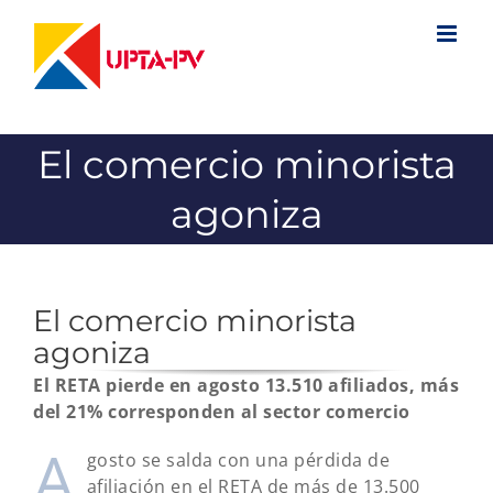
Saltar
al
contenido
El comercio minorista
agoniza
El comercio minorista
agoniza
El RETA pierde en agosto 13.510 afiliados, más
del 21% corresponden al sector comercio
A
gosto se salda con una pérdida de
afiliación en el RETA de más de 13.500