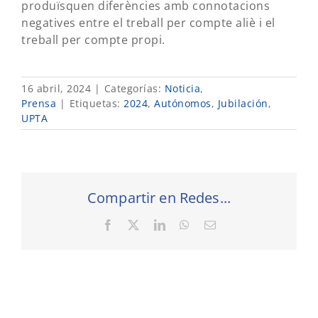
produïsquen diferències amb connotacions
negatives entre el treball per compte aliè i el
treball per compte propi.
16 abril, 2024
|
Categorías:
Noticia
,
Prensa
|
Etiquetas:
2024
,
Autónomos
,
Jubilación
,
UPTA
Compartir en Redes...
Facebook
X
LinkedIn
WhatsApp
Correo
electrónico