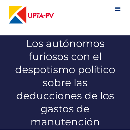
Saltar
al
contenido
Los autónomos
furiosos con el
despotismo político
sobre las
deducciones de los
gastos de
manutención