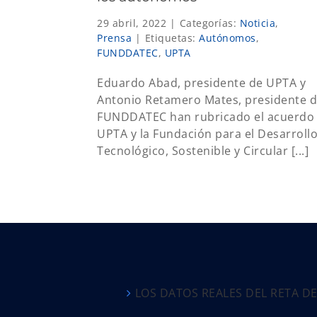
29 abril, 2022
|
Categorías:
Noticia
,
Prensa
|
Etiquetas:
Autónomos
,
FUNDDATEC
,
UPTA
Eduardo Abad, presidente de UPTA y
Antonio Retamero Mates, presidente 
FUNDDATEC han rubricado el acuerdo
UPTA y la Fundación para el Desarroll
Tecnológico, Sostenible y Circular [...]
LOS DATOS REALES DEL RETA D