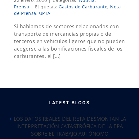
22 enero, 2020
|
Categorías:
Noticia
,
Prensa
|
Etiquetas:
Gastos de Carburante
,
Nota
de Prensa
,
UPTA
Si hablamos de sectores relacionados con
transporte de mercancías propias o de
terceros en vehículos ligeros que no pueden
acogerse a las bonificaciones fiscales de los
carburantes, el [...]
LATEST BLOGS
LOS DATOS REALES DEL RETA DESMONTAN LA
INTERPRETACIÓN CATASTRÓFICA DE LA EPA
SOBRE EL TRABAJO AUTÓNOMO