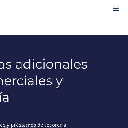
s adicionales
erciales y
ía
les y préstamos de tesorería