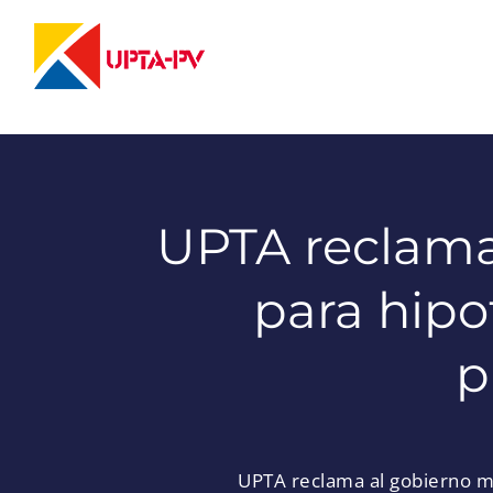
Saltar
al
contenido
UPTA reclama
para hipo
p
UPTA reclama al gobierno me