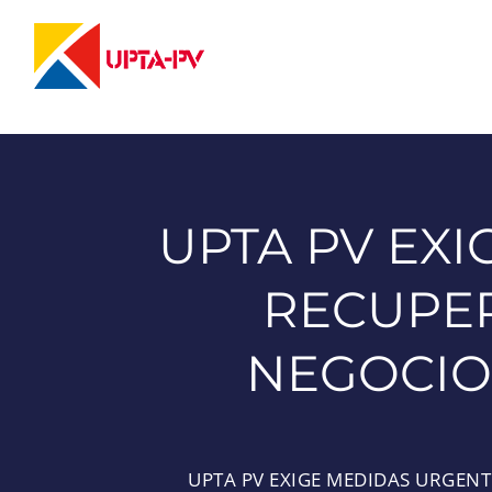
Saltar
al
contenido
UPTA PV EX
RECUPER
NEGOCIO
UPTA PV EXIGE MEDIDAS URGEN