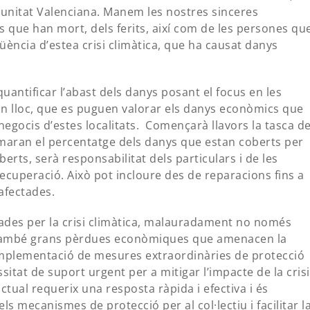
munitat Valenciana. Manem les nostres sinceres
s que han mort, dels ferits, així com de les persones qu
ncia d’estea crisi climàtica, que ha causat danys
ntificar l’abast dels danys posant el focus en les
on lloc, que es puguen valorar els danys econòmics que
negocis d’estes localitats. Començarà llavors la tasca d
maran el percentatge dels danys que estan coberts per
berts, serà responsabilitat dels particulars i de les
ecuperació. Això pot incloure des de reparacions fins a
afectades.
tades per la crisi climàtica, malauradament no només
 també grans pèrdues econòmiques que amenacen la
 implementació de mesures extraordinàries de protecció
ssitat de suport urgent per a mitigar l’impacte de la crisi
actual requerix una resposta ràpida i efectiva i és
 mecanismes de protecció per al col·lectiu i facilitar l