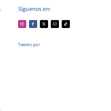
Síguenos en:
e
Tweets por
e
a