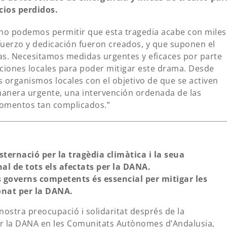
cios perdidos.
no podemos permitir que esta tragedia acabe con miles
uerzo y dedicación fueron creados, y que suponen el
ias. Necesitamos medidas urgentes y eficaces por parte
aciones locales para poder mitigar este drama. Desde
 organismos locales con el objetivo de que se activen
manera urgente, una intervención ordenada de las
momentos tan complicados.”
ernació per la tragèdia climàtica i la seua
al de tots els afectats per la DANA.
s governs competents és essencial per mitigar les
onat per la DANA.
nostra preocupació i solidaritat després de la
r la DANA en les Comunitats Autònomes d’Andalusia,