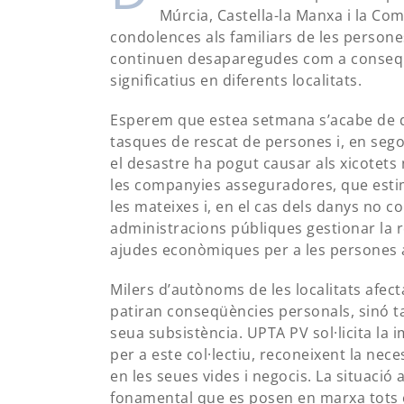
Múrcia, Castella-la Manxa i la Co
condolences als familiars de les persone
continuen desaparegudes com a conseqüè
significatius en diferents localitats.
Esperem que estea setmana s’acabe de qua
tasques de rescat de persones i, en seg
el desastre ha pogut causar als xicotets 
les companyies asseguradores, que esti
les mateixes i, en el cas dels danys no co
administracions públiques gestionar la r
ajudes econòmiques per a les persones 
Milers d’autònoms de les localitats afec
patiran conseqüències personals, sinó
seua subsistència. UPTA PV sol·licita la
per a este col·lectiu, reconeixent la nece
en les seues vides i negocis. La situació 
fonamental que es posen en marxa tots els