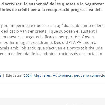
d’activitat, la suspensió de les quotes a la Seguretat
línies de crèdit per a la recuperació progressiva dels
o podem permetre que estea tragèdia acabe amb milers
 dedicació van ser creats, i que suposen el sustent i
sitem mesures urgents i eficaces per part del Govern
 per poder mitigar este drama. Des d’UPTA PV anem a
als amb l’objectiu que s’activen els protocols d’ajuda
enció ordenada de les administracions és essencial en
a
|
Etiquetas:
2024
,
Alquileres
,
Autónomos
,
pequeño comerci