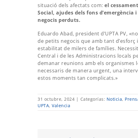
situació dels afectats com:
el cessament 
Social, ajudes dels fons d’emergència i 
negocis perduts.
Eduardo Abad, president d’UPTA PV, «n
de petits negocis que amb tant d’esforç i
estabilitat de milers de famílies. Neces
Central i de les Administracions locals
demanar reunions amb els organismes loc
necessaris de manera urgent, una interv
estos moments tan complicats.»
31 octubre, 2024
|
Categorías:
Noticia
,
Prens
UPTA
,
Valencia