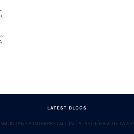
s
,
a
,
s,
A.
LATEST BLOGS
ESMONTAN LA INTERPRETACIÓN CATASTRÓFICA DE LA E