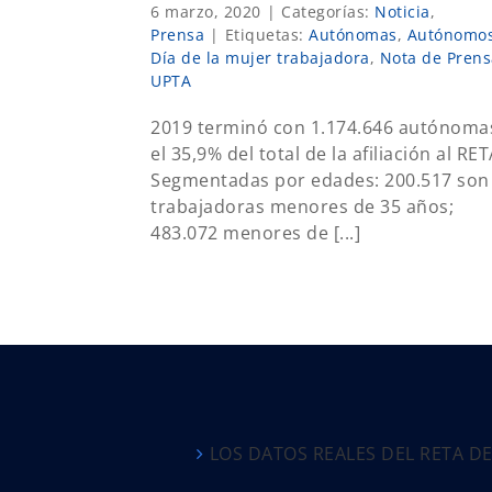
6 marzo, 2020
|
Categorías:
Noticia
,
Prensa
|
Etiquetas:
Autónomas
,
Autónomo
Día de la mujer trabajadora
,
Nota de Prens
UPTA
2019 terminó con 1.174.646 autónoma
el 35,9% del total de la afiliación al RET
Segmentadas por edades: 200.517 son
trabajadoras menores de 35 años;
483.072 menores de [...]
LOS DATOS REALES DEL RETA D