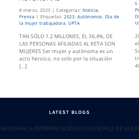
6
P
8 marzo, 2023
|
Categorías:
Noticia
,
D
Prensa
|
Etiquetas:
2023
,
Autónomos
,
Día de
U
la mujer trabajadora
,
UPTA
2
TAN SÓLO 1.2 MILLONES, EL 36,4%, DE
e
LAS PERSONAS AFILIADAS AL RETA SON
S
MUJERES Ser mujer y autónoma es un
t
acto heroico, no solo por la situación
4
[...]
LATEST BLOGS
ESMONTAN LA INTERPRETACIÓN CATASTRÓFICA DE LA E