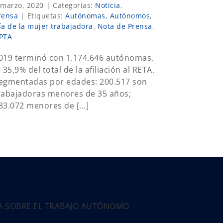
 marzo, 2020
|
Categorías:
Noticia
,
rensa
|
Etiquetas:
Autónomas
,
Autónomos
,
ía de la mujer trabajadora
,
Nota de Prensa
,
PTA
019 terminó con 1.174.646 autónomas,
l 35,9% del total de la afiliación al RETA.
egmentadas por edades: 200.517 son
rabajadoras menores de 35 años;
83.072 menores de [...]
PA SOBRE EL TRABAJO AUTÓNOMO