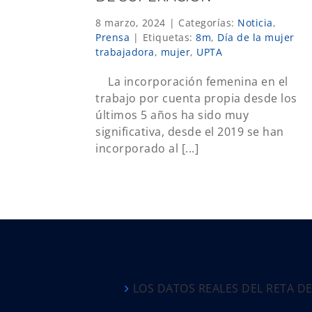
8 marzo, 2024
|
Categorías:
Noticia
,
Prensa
|
Etiquetas:
8m
,
Día de la mujer
trabajadora
,
mujer
,
UPTA
La incorporación femenina en el
trabajo por cuenta propia desde los
últimos 5 años ha sido muy
significativa, desde el 2019 se han
incorporado al [...]
LOS DATOS REALES DEL RETA D