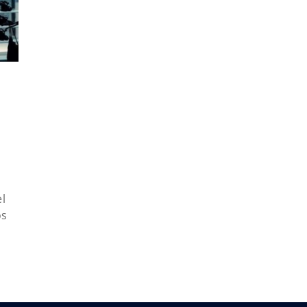
el
os