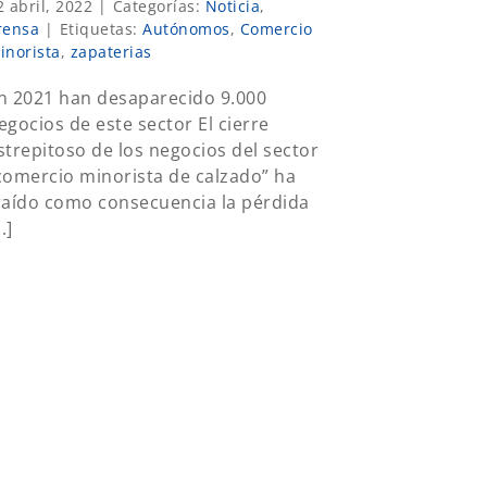
2 abril, 2022
|
Categorías:
Noticia
,
rensa
|
Etiquetas:
Autónomos
,
Comercio
inorista
,
zapaterias
n 2021 han desaparecido 9.000
egocios de este sector El cierre
strepitoso de los negocios del sector
comercio minorista de calzado” ha
raído como consecuencia la pérdida
..]