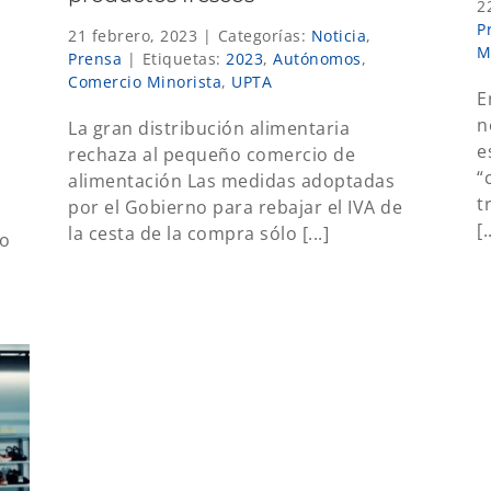
2
P
21 febrero, 2023
|
Categorías:
Noticia
,
M
Prensa
|
Etiquetas:
2023
,
Autónomos
,
Comercio Minorista
,
UPTA
E
n
La gran distribución alimentaria
e
rechaza al pequeño comercio de
“
alimentación Las medidas adoptadas
t
por el Gobierno para rebajar el IVA de
[.
la cesta de la compra sólo [...]
do