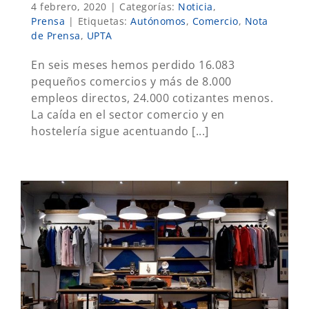
4 febrero, 2020
|
Categorías:
Noticia
,
Prensa
|
Etiquetas:
Autónomos
,
Comercio
,
Nota
de Prensa
,
UPTA
En seis meses hemos perdido 16.083
pequeños comercios y más de 8.000
empleos directos, 24.000 cotizantes menos.
La caída en el sector comercio y en
hostelería sigue acentuando [...]