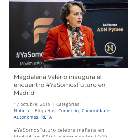
Magdalena Valerio inaugura el
encuentro #YaSomosFuturo en
Madrid
17 octubre, 2019
|
Categorías:
Noticia
|
Etiquetas:
Comercio
,
Comunidades
Autónomas
,
RETA
#YaSomosFuturo celebra mañana en