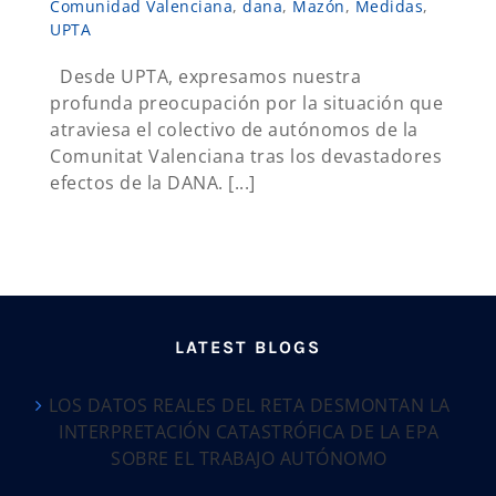
Comunidad Valenciana
,
dana
,
Mazón
,
Medidas
,
UPTA
Desde UPTA, expresamos nuestra
profunda preocupación por la situación que
atraviesa el colectivo de autónomos de la
Comunitat Valenciana tras los devastadores
efectos de la DANA. [...]
LATEST BLOGS
LOS DATOS REALES DEL RETA DESMONTAN LA
INTERPRETACIÓN CATASTRÓFICA DE LA EPA
SOBRE EL TRABAJO AUTÓNOMO