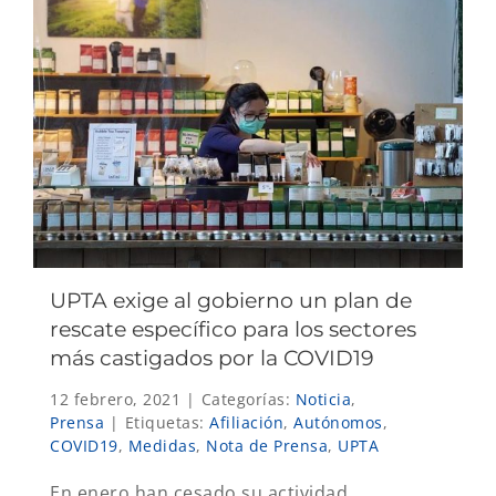
UPTA exige al gobierno un plan de
rescate específico para los sectores
más castigados por la COVID19
12 febrero, 2021
|
Categorías:
Noticia
,
Prensa
|
Etiquetas:
Afiliación
,
Autónomos
,
COVID19
,
Medidas
,
Nota de Prensa
,
UPTA
En enero han cesado su actividad