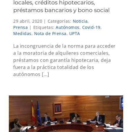
locales, créditos hipotecarios,
préstamos bancarios y bono social
29 abril, 2020
|
Categorías:
Noticia
,
Prensa
|
Etiquetas:
Autónomos
,
Covid-19
,
Medidas
,
Nota de Prensa
,
UPTA
La incongruencia de la norma para acceder
a la moratoria de alquileres comerciales,
préstamos con garantía hipotecaria, deja
fuera a la práctica totalidad de los
autónomos [...]