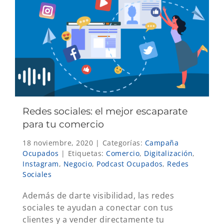
Redes sociales: el mejor escaparate
para tu comercio
18 noviembre, 2020
|
Categorías:
Campaña
Ocupados
|
Etiquetas:
Comercio
,
Digitalización
,
Instagram
,
Negocio
,
Podcast Ocupados
,
Redes
Sociales
Además de darte visibilidad, las redes
sociales te ayudan a conectar con tus
clientes y a vender directamente tu