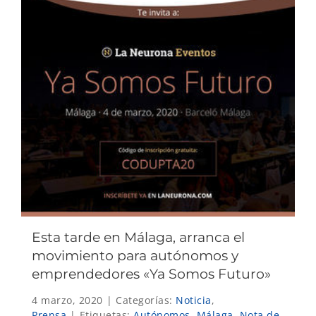
Esta tarde en Málaga, arranca el
movimiento para autónomos y
emprendedores «Ya Somos Futuro»
4 marzo, 2020
|
Categorías:
Noticia
,
Prensa
|
Etiquetas:
Autónomos
,
Málaga
,
Nota de