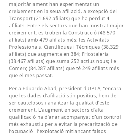
majoritàriament han experimentat un
creixement en la seua afiliació, a excepció del
Transport (21.692 afiliats) que ha perdut 4
afiliats. Entre els sectors que han mostrat major
creixement, es troben la Construcció (48.570
afiliats) amb 479 afiliats més; les Activitats
Professionals, Científiques i Tècniques (38.329
afiliats) que augmenta en 384; l’Hostaleria
(38.467 afiliats) que suma 252 actius nous; i el
Comerç (84.287 afiliats) que té 249 afiliats més
que el mes passat.
Per a Eduardo Abad, president d’UPTA, “encara
que les dades d’afiliació són positius, hem de
ser cautelosos i analitzar la qualitat d’este
creixement. L’augment en sectors d’alta
qualificació ha d’anar acompanyat d’un control
més exhaustiu per a evitar la precarització de
l’ocupació i l’explotació mitjançant falsos