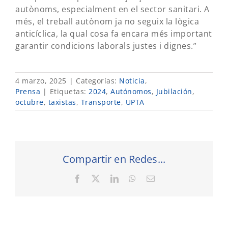
autònoms, especialment en el sector sanitari. A
més, el treball autònom ja no seguix la lògica
anticíclica, la qual cosa fa encara més important
garantir condicions laborals justes i dignes.”
4 marzo, 2025
|
Categorías:
Noticia
,
Prensa
|
Etiquetas:
2024
,
Autónomos
,
Jubilación
,
octubre
,
taxistas
,
Transporte
,
UPTA
Compartir en Redes...
Facebook
X
LinkedIn
WhatsApp
Correo
electrónico