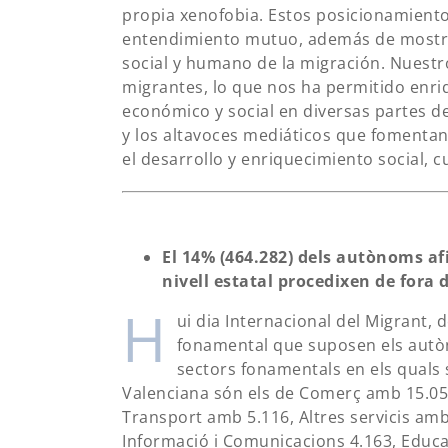
propia xenofobia. Estos posicionamiento
entendimiento mutuo, además de mostrar
social y humano de la migración. Nuestr
migrantes, lo que nos ha permitido enri
económico y social en diversas partes d
y los altavoces mediáticos que fomentan
el desarrollo y enriquecimiento social, 
El 14% (464.282) dels autònoms afi
nivell estatal procedixen de fora d
H
ui dia Internacional del Migrant,
fonamental que suposen els autòn
sectors fonamentals en els quals 
Valenciana són els de Comerç amb 15.052
Transport amb 5.116, Altres servicis amb 5
Informació i Comunicacions 4.163, Educac