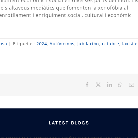
tllament econòmic i social en diverses parts del món. El
i els altaveus mediàtics que fomenten la xenofòbia al
enrotllament i enriquiment social, cultural i econòmic
nsa
|
Etiquetas:
2024
,
Autónomos
,
Jubilación
,
octubre
,
taxista
Facebook
X
LinkedIn
Whats
C
el
LATEST BLOGS