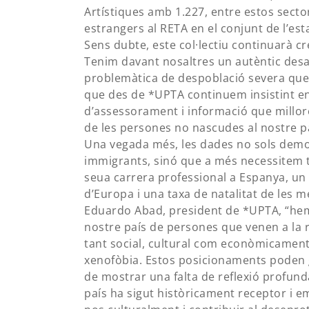
Artístiques amb 1.227, entre estos sector
estrangers al RETA en el conjunt de l’esta
Sens dubte, este col·lectiu continuarà c
Tenim davant nosaltres un autèntic desa
problemàtica de despoblació severa que p
que des de *UPTA continuem insistint e
d’assessorament i informació que millor
de les persones no nascudes al nostre p
Una vegada més, les dades no sols dem
immigrants, sinó que a més necessitem t
seua carrera professional a Espanya, un 
d’Europa i una taxa de natalitat de les m
Eduardo Abad, president de *UPTA, “hem 
nostre país de persones que venen a la re
tant social, cultural com econòmicament
xenofòbia. Estos posicionaments poden g
de mostrar una falta de reflexió profunda
país ha sigut històricament receptor i e