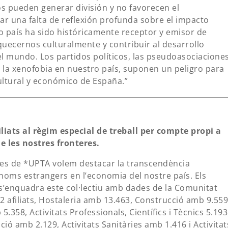
s pueden generar división y no favorecen el
 una falta de reflexión profunda sobre el impacto
o país ha sido históricamente receptor y emisor de
quecernos culturalmente y contribuir al desarrollo
el mundo. Los partidos políticos, las pseudoasociacione
 la xenofobia en nuestro país, suponen un peligro para
cultural y económico de España.”
liats al règim especial de treball per compte propi a
e les nostres fronteres.
 des de *UPTA volem destacar la transcendència
oms estrangers en l’economia del nostre país. Els
s’enquadra este col·lectiu amb dades de la Comunitat
 afiliats, Hostaleria amb 13.463, Construcció amb 9.559
.358, Activitats Professionals, Científics i Tècnics 5.193
ió amb 2.129, Activitats Sanitàries amb 1.416 i Activitat