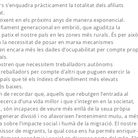
s s’enquadra pràcticament la totalitat dels afiliats
t.
reixent en els pròxims anys de manera exponencial.
fiament generacional en embrió, que aguditza la
atix el nostre país en les zones més rurals. És per això
n la necessitat de posar en marxa mecanismes
en encara més les dades d’ocupabilitat per compte prop
aís.
ostren que necessitem treballadors autònoms
reballadors per compte d’altri que puguen exercir la
país que té els índexs d’envelliment més elevats
és baixes.
de recordar que, aquells que rebutgen l’entrada al
cerca d’una vida millor i que s’integren en la societat,
, són incapaces de veure més enllà de la seua pròpia
enerar divisió i no afavorixen l’enteniment mutu, a mé
 sobre l’impacte social i humà de la migració. El nostre
missor de migrants, la qual cosa ens ha permés enriquir-