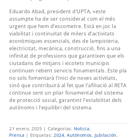
Eduardo Abad, president d’UPTA, «este
assumpte ha de ser considerat com el més
urgent que hem d’escometre. Està en joc la
viabilitat i continuïtat de milers d’activitats
econòmiques essencials, des de lampisteria,
electricitat, mecànica, construcció, fins a una
infinitat de professions que garantixen que els
ciutadans de mitjans i xicotets municipis
continuen rebent servicis fonamentals. Este pla
no sols fomentarà l’inici de noves activitats,
sinó que contribuirà al fet que l’afiliació al RETA
continue sent un pilar fonamental del sistema
de protecció social, garantint l’estabilitat dels
autònoms i l’equilibri del sistema.
21 enero, 2025
|
Categorías:
Noticia
,
Prensa
|
Etiquetas:
2024
,
Autónomos
,
Jubilación
,